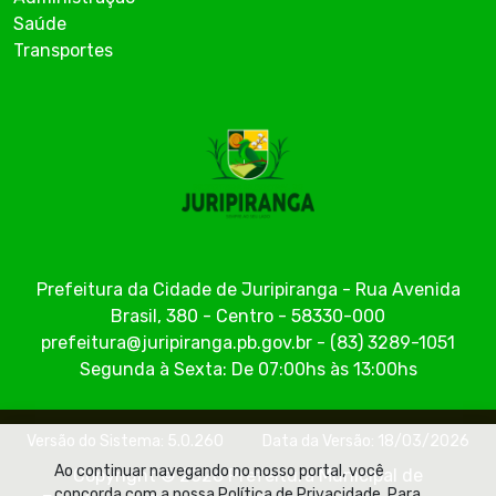
Saúde
Transportes
Prefeitura da Cidade de Juripiranga - Rua Avenida
Brasil, 380 - Centro - 58330-000
prefeitura@juripiranga.pb.gov.br - (83) 3289-1051
Segunda à Sexta: De 07:00hs às 13:00hs
Versão do Sistema: 5.0.260
Data da Versão: 18/03/2026
Ao continuar navegando no nosso portal, você
Copyright © 2026 Prefeitura Municipal de
concorda com a nossa Política de Privacidade. Para