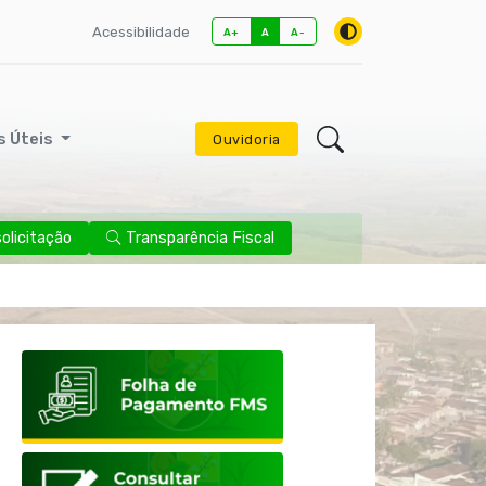
Acessibilidade
A+
A
A-
s Úteis
Ouvidoria
licitação
Transparência Fiscal