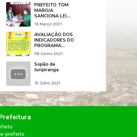
PEREIRA
PREFEITO TOM
MAROJA
SANCIONA LEI
QUE RATIFICA
16 Março 2021
PROTOCOLO DE
INTENÇÕES PARA
AVALIAÇÃO DOS
COMPRA DE
INDICADORES DO
VACINA CONTRA
PROGRAMA
O COVID-19.
PREVINE BRASIL
08 Junho 2021
DO MUNICÍPIO DE
JURIPIRANGA-PB
Sopão de
Juripiranga
15 Julho 2021
Prefeitura
efeito
ce-prefeito