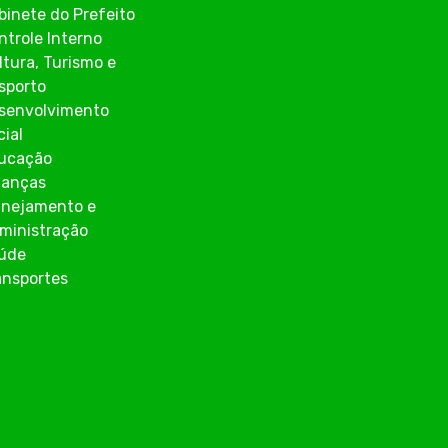
binete do Prefeito
ntrole Interno
ltura, Turismo e
sporto
senvolvimento
cial
ucação
nanças
anejamento e
ministração
úde
ansportes