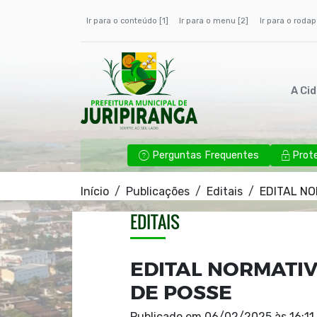
Ir para o conteúdo [1]
Ir para o menu [2]
Ir para o rodap
A Ci
Perguntas Frequentes
Prot
Início
Publicações
Editais
EDITAL N
EDITAIS
EDITAL NORMATIV
DE POSSE
Publicado em
06/02/2025 às 16:11